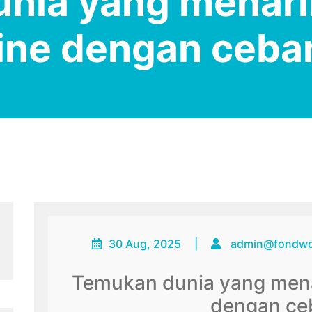
nia yang menarik
ine dengan ceb
30 Aug, 2025
|
admin@fondwo
Temukan dunia yang menar
dengan ce