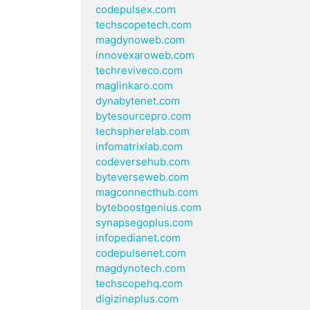
codepulsex.com
techscopetech.com
magdynoweb.com
innovexaroweb.com
techreviveco.com
maglinkaro.com
dynabytenet.com
bytesourcepro.com
techspherelab.com
infomatrixlab.com
codeversehub.com
byteverseweb.com
magconnecthub.com
byteboostgenius.com
synapsegoplus.com
infopedianet.com
codepulsenet.com
magdynotech.com
techscopehq.com
digizineplus.com