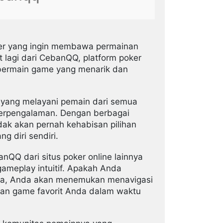
er yang ingin membawa permainan
at lagi dari CebanQQ, platform poker
bermain game yang menarik dan
 yang melayani pemain dari semua
 berpengalaman. Dengan berbagai
dak akan pernah kehabisan pilihan
 diri sendiri.
QQ dari situs poker online lainnya
meplay intuitif. Apakah Anda
nda, Anda akan menemukan menavigasi
an game favorit Anda dalam waktu