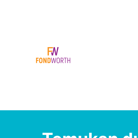
Skip
to
content
Dapatkan panduan lengkap ber
para ahli.