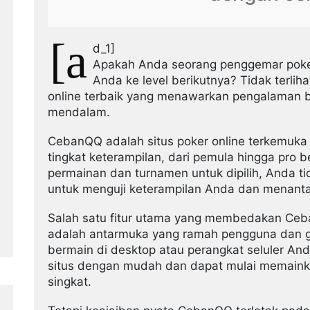
[a
d_1]
Apakah Anda seorang penggemar pok
Anda ke level berikutnya? Tidak terlih
online terbaik yang menawarkan pengalaman 
mendalam.
CebanQQ adalah situs poker online terkemuka
tingkat keterampilan, dari pemula hingga pro
permainan dan turnamen untuk dipilih, Anda ti
untuk menguji keterampilan Anda dan menantang
Salah satu fitur utama yang membedakan Ceban
adalah antarmuka yang ramah pengguna dan ga
bermain di desktop atau perangkat seluler A
situs dengan mudah dan dapat mulai memaink
singkat.