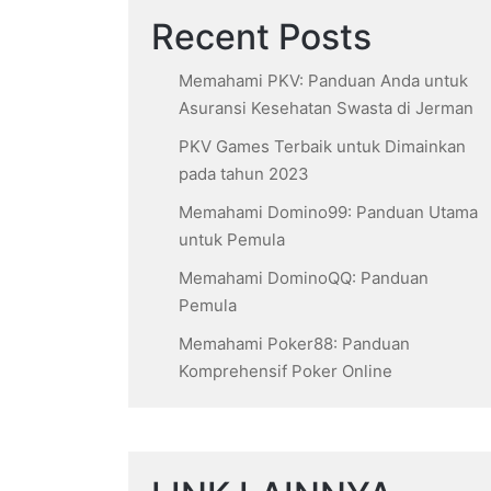
Recent Posts
Memahami PKV: Panduan Anda untuk
Asuransi Kesehatan Swasta di Jerman
PKV Games Terbaik untuk Dimainkan
pada tahun 2023
Memahami Domino99: Panduan Utama
untuk Pemula
Memahami DominoQQ: Panduan
Pemula
Memahami Poker88: Panduan
Komprehensif Poker Online