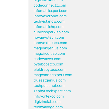
codeconnectx.com
infomatrixxpert.com
innovexaronet.com
techvistanow.com
infomatrixhq.com
cubixiosparklab.com
novaevotech.com
innovextechco.com
maglinkgenius.com
magcircuitlab.com
codewavex.com
byteboostco.com
elektrabyteco.com
magconnectxpert.com
truzestgenius.com
techpulsenet.com
zephyrtechxpert.com
infovortexco.com
digizinelab.com
techwavego.com