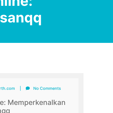
line:
n
n
h
h
d
d
O
O
l
l
a
a
i
i
n
n
asanqq
i
i
n
n
S
S
l
l
n
n
B
B
l
l
i
i
e
e
o
o
o
o
n
n
s
s
l
l
t
t
e
e
u
u
a
a
O
O
s
s
b
b
s
s
n
n
u
u
m
m
u
u
l
l
b
b
e
e
b
b
i
i
m
m
n
n
m
m
n
n
e
e
u
u
e
e
e
e
n
n
n
n
s
s
u
u
u
u
u
u
b
b
m
m
rth.com
|
No Comments
e
e
n
n
e: Memperkenalkan
u
u
nqq