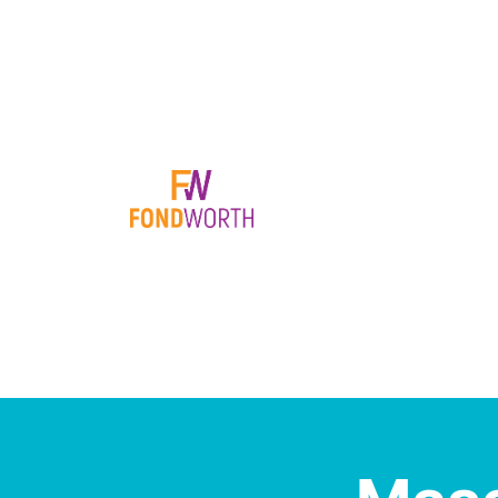
Skip
to
content
Dapatkan panduan lengkap ber
para ahli.