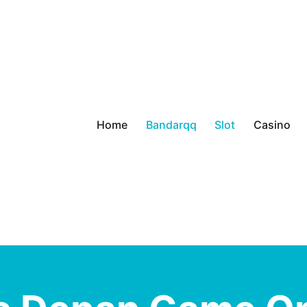
Home
Bandarqq
Slot
Casino
main PKV Games di situs poker online terbaik. Tingkatkan skil