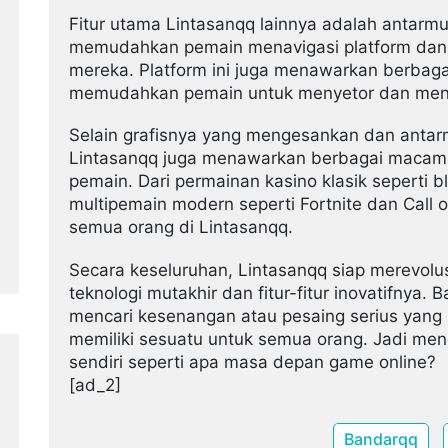
Fitur utama Lintasanqq lainnya adalah antar
memudahkan pemain menavigasi platform dan
mereka. Platform ini juga menawarkan berbaga
memudahkan pemain untuk menyetor dan men
Selain grafisnya yang mengesankan dan anta
Lintasanqq juga menawarkan berbagai macam 
pemain. Dari permainan kasino klasik seperti bl
multipemain modern seperti Fortnite dan Call o
semua orang di Lintasanqq.
Secara keseluruhan, Lintasanqq siap merevolus
teknologi mutakhir dan fitur-fitur inovatifnya
mencari kesenangan atau pesaing serius yang 
memiliki sesuatu untuk semua orang. Jadi me
sendiri seperti apa masa depan game online?
[ad_2]
Bandarqq