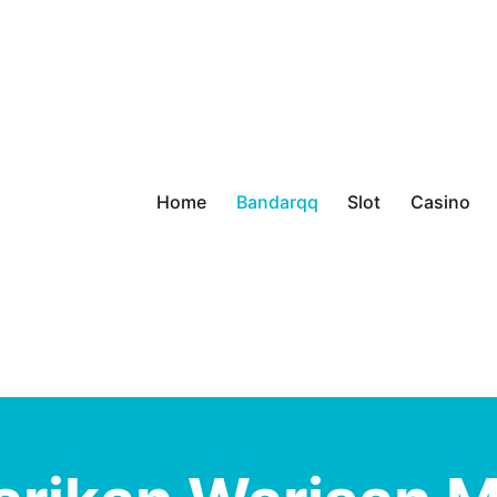
Home
Bandarqq
Slot
Casino
main PKV Games di situs poker online terbaik. Tingkatkan skil