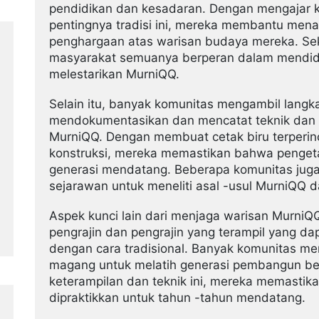
pendidikan dan kesadaran. Dengan mengajar 
pentingnya tradisi ini, mereka membantu me
penghargaan atas warisan budaya mereka. Se
masyarakat semuanya berperan dalam mendidi
melestarikan MurniQQ.
Selain itu, banyak komunitas mengambil langk
mendokumentasikan dan mencatat teknik dan r
MurniQQ. Dengan membuat cetak biru terperinci
konstruksi, mereka memastikan bahwa pengeta
generasi mendatang. Beberapa komunitas juga
sejarawan untuk meneliti asal -usul MurniQQ d
Aspek kunci lain dari menjaga warisan Murni
pengrajin dan pengrajin yang terampil yang da
dengan cara tradisional. Banyak komunitas m
magang untuk melatih generasi pembangun be
keterampilan dan teknik ini, mereka memasti
dipraktikkan untuk tahun -tahun mendatang.