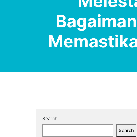
Melest
Bagaiman
Memastika
Search
Search