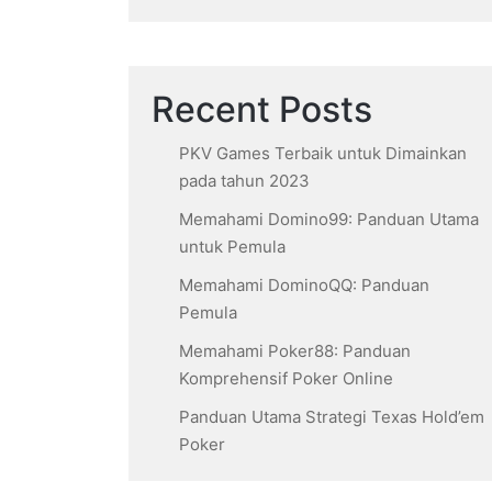
Recent Posts
PKV Games Terbaik untuk Dimainkan
pada tahun 2023
Memahami Domino99: Panduan Utama
untuk Pemula
Memahami DominoQQ: Panduan
Pemula
Memahami Poker88: Panduan
Komprehensif Poker Online
Panduan Utama Strategi Texas Hold’em
Poker