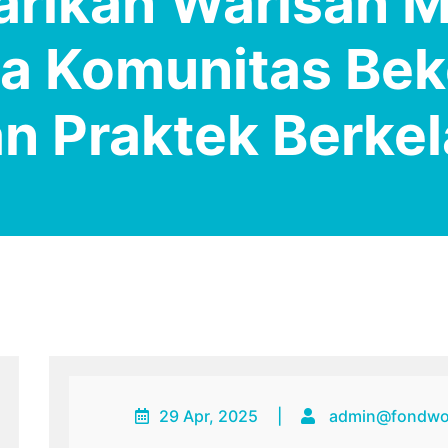
arikan Warisan M
a Komunitas Beke
n Praktek Berkel
29 Apr, 2025
|
admin@fondwo