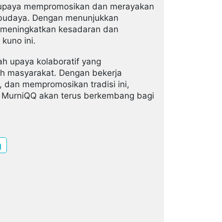
berupaya mempromosikan dan merayakan
a budaya. Dengan menunjukkan
a meningkatkan kesadaran dan
kuno ini.
ah upaya kolaboratif yang
h masyarakat. Dengan bekerja
dan mempromosikan tradisi ini,
 MurniQQ akan terus berkembang bagi
q