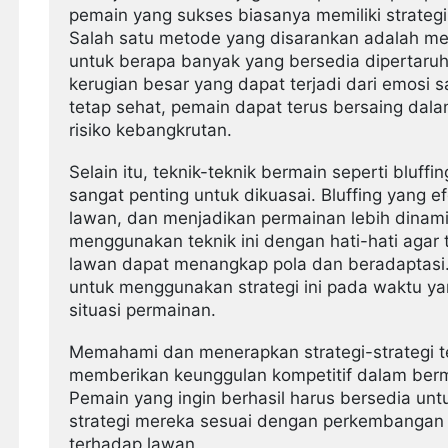
pemain yang sukses biasanya memiliki strateg
Salah satu metode yang disarankan adalah me
untuk berapa banyak yang bersedia dipertaru
kerugian besar yang dapat terjadi dari emosi 
tetap sehat, pemain dapat terus bersaing dal
risiko kebangkrutan.
Selain itu, teknik-teknik bermain seperti bluffi
sangat penting untuk dikuasai. Bluffing yang 
lawan, dan menjadikan permainan lebih dinami
menggunakan teknik ini dengan hati-hati agar ti
lawan dapat menangkap pola dan beradaptasi. 
untuk menggunakan strategi ini pada waktu ya
situasi permainan.
Memahami dan menerapkan strategi-strategi ter
memberikan keunggulan kompetitif dalam berm
Pemain yang ingin berhasil harus bersedia unt
strategi mereka sesuai dengan perkembangan
terhadap lawan.