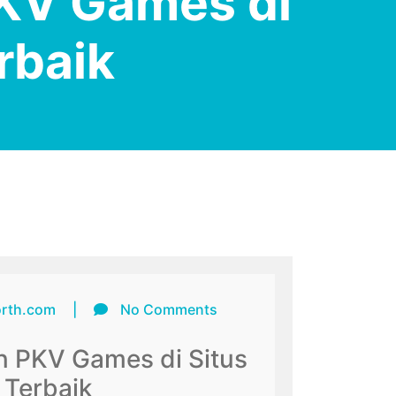
KV Games di
n
n
h
h
d
d
O
O
l
l
a
a
i
i
n
n
rbaik
i
i
n
n
S
S
l
l
n
n
B
B
l
l
i
i
e
e
o
o
o
o
n
n
s
s
l
l
t
t
e
e
u
u
a
a
O
O
s
s
b
b
s
s
n
n
u
u
m
m
u
u
l
l
b
b
e
e
b
b
i
i
m
m
n
n
m
m
n
n
e
e
u
u
e
e
e
e
n
n
n
n
s
s
u
u
u
u
u
u
b
b
m
m
rth.com
|
No Comments
e
e
n
n
 PKV Games di Situs
u
u
 Terbaik