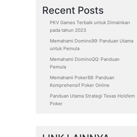
Recent Posts
PKV Games Terbaik untuk Dimainkan
pada tahun 2023
Memahami Domino99: Panduan Utama
untuk Pemula
Memahami DominoQQ: Panduan
Pemula
Memahami Poker88: Panduan
Komprehensif Poker Online
Panduan Utama Strategi Texas Hold’em
Poker