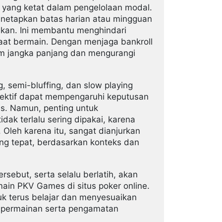
i yang ketat dalam pengelolaan modal.
netapkan batas harian atau mingguan
hkan. Ini membantu menghindari
saat bermain. Dengan menjaga bankroll
am jangka panjang dan mengurangi
ng, semi-bluffing, dan slow playing
efektif dapat mempengaruhi keputusan
s. Namun, penting untuk
dak terlalu sering dipakai, karena
Oleh karena itu, sangat dianjurkan
ng tepat, berdasarkan konteks dan
sebut, serta selalu berlatih, akan
ain PKV Games di situs poker online.
uk terus belajar dan menyesuaikan
 permainan serta pengamatan