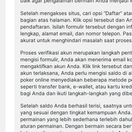
baik agar pengalaman bermain Anda menjadi 
Setelah mengakses situs, cari opsi “Daftar” ata
bagian atas halaman. Klik opsi tersebut dan A
pendaftaran. Isilah formulir tersebut dengan i
lengkap, alamat email, dan nomor telepon. P
akurat untuk menghindari masalah saat proses 
Proses verifikasi akun merupakan langkah pen
mengisi formulir, Anda akan menerima email kon
mengaktifkan akun Anda. Klik link tersebut dan 
akun terlaksana, Anda perlu mengisi saldo di a
poker online menyediakan beberapa metode p
seperti transfer bank, e-wallet, atau kartu kre
bagi Anda dan ikuti langkah-langkah yang dib
Setelah saldo Anda berhasil terisi, saatnya 
yang sesuai dengan tingkat kemampuan Anda.
permainan yang lebih sederhana terlebih da
aturan permainan. Dengan bermain secara be