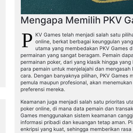
Mengapa Memilih PKV 
P
KV Games telah menjadi salah satu pili
online, berkat berbagai keunggulan yang
utama yang membedakan PKV Games dari 
permainan yang sangat beragam. Pemain dapa
permainan poker, dari yang klasik hingga yang
para pemain untuk menjelajahi dan mengasah 
cara. Dengan banyaknya pilihan, PKV Games 
pemula maupun profesional, akan menemukan
preferensi mereka.
Keamanan juga menjadi salah satu prioritas 
poker online, di mana data pemain dan transak
Games menggunakan sistem keamanan canggi
informasi pribadi dan keuangan tetap aman. Pl
enkripsi yang kuat, sehingga memberikan rasa