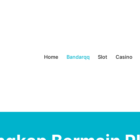
Home
Bandarqq
Slot
Casino
main PKV Games di situs poker online terbaik. Tingkatkan skil