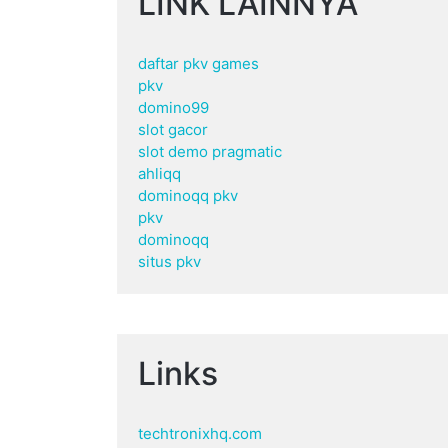
LINK LAINNYA
daftar pkv games
pkv
domino99
slot gacor
slot demo pragmatic
ahliqq
dominoqq pkv
pkv
dominoqq
situs pkv
Links
techtronixhq.com